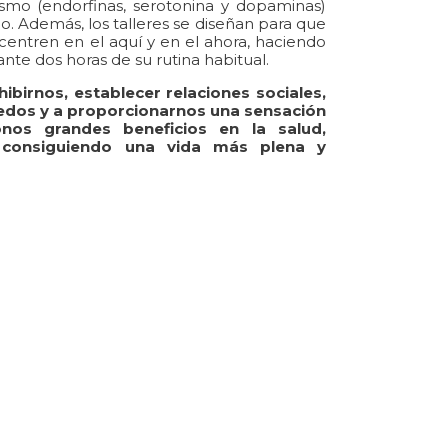
ismo (endorfinas, serotonina y dopaminas)
o. Además, los talleres se diseñan para que
 centren en el aquí y en el ahora, haciendo
nte dos horas de su rutina habitual.
ibirnos, establecer relaciones sociales,
iedos y a proporcionarnos una sensación
onos grandes beneficios en la salud,
 consiguiendo una vida más plena y