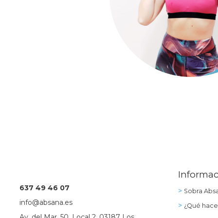
Informac
637 49 46 07
>
Sobra Abs
info@absana.es
>
¿Qué hac
Av. del Mar, 50, Local 2, 03187 Los