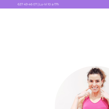
637 49 46 07 |
Lu-Vi 10 a 17h